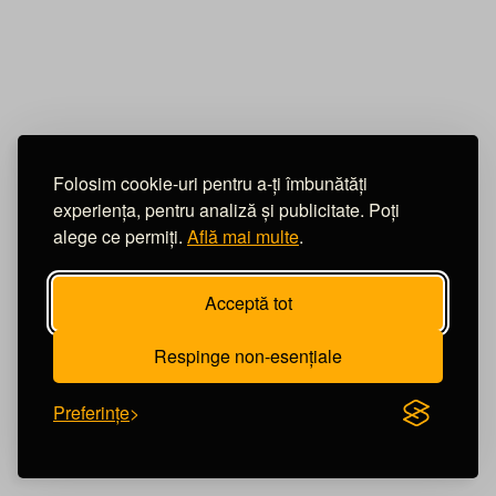
Scania XPI EURO 6
Intervenție asupra sistemului Scania XPI Euro 6, unde
injectoarele sunt testate și calibrate pentru a asigura
performanță optimă și consum corect.
Folosim cookie-uri pentru a-ți îmbunătăți
#Camioane
#diesel
#injectoare
experiența, pentru analiză și publicitate. Poți
#electromitserv
#scania
alege ce permiți.
Află mai multe
.
Acceptă tot
Respinge non-esențiale
Preferințe